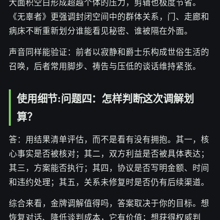
大面积空白形成超越个体的压力，剪辑也极度节省。
《无辜者》更强调封闭空间中的群体关系，门、走廊和
病床不断重新划分谁能看见秘密、谁被隔在外面。
声音同样能验证：前者以寂静和爵士乐构成世俗生活的
召唤，后者常用脚步、祷告与压低的谈话维持紧张。
使用细节:问题四：怎样判断这次调解划
算？
答：用结果清单评估，而不是看有没有拥抱。其一，核
心事实是否被核对；其二，双方利益是否被具体表达；
其三，方案能否执行；其四，协议是否写明金额、时间
和违约处理；其五，关系未修复时是否仍有后续渠道。
综合来看，金牌调解值得吗，答案取决于你的目标。想
恢复对话、降低谈判成本，它有价值；想获得权威判