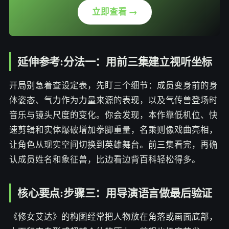
立即查看 →
延伸参考:分法一：用前三集建立视听坐标
开局别急着查设定表，先盯三个细节：成员变身前的身
体姿态、气力作为力量来源的表现，以及气传兽登场时
音乐与镜头尺度的变化。你会发现，本作靠低机位、快
速剪辑和实体爆破增加拳脚重量，名乘则像戏曲亮相，
让角色从现实空间切换到英雄舞台。前三集看完，再确
认成员姓名和象征兽，比边看边背百科轻松得多。
核心要点:步骤三：用导演语言做最后验证
《修女艾达》的构图经常把人物放在角落或画面底部，